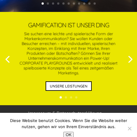
GAMIFICATION IST UNSER DING
Sie suchen eine leichte und spielerische Form der
Markenkommunikation? Sie wollen Kunden oder
Besucher erreichen – mit individuellen, spielerischen
Konzepten, im Einklang mit Ihrer Marke, Ihren
Produkten oder Botschaften? Gönnen Sie Ihrer
Unternehmenskommunikation ein Power-Up!
CORPORATE PLAYGROUNDS entwicklelt und realisiert
spielbasierte Konzepte als Teil eines zeitgemäßen
Marketings.
UNSERE LEISTUNGEN
Impressum & Datenschutzerklärung
Diese Website benutzt Cookies. Wenn Sie die Website weiter
nutzen, gehen wir von Ihrem Einverständnis aus.
CORPORATE-PLAYGROUNDS by Jens Neubert &
OK
Dirk Mempel 2026