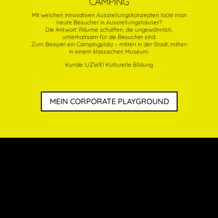
CAMPING
Mit welchen innovativen Ausstellungskonzepten lockt man
heute Besucher in Ausstellungshäuser?
Die Antwort: Räume schaffen, die ungewöhnlich,
unterhaltsam für die Besucher sind.
Zum Beispiel ein Campingplatz – mitten in der Stadt, mitten
in einem klassischen Museum.
Kunde: UZWEI Kulturelle Bildung
MEIN CORPORATE PLAYGROUND