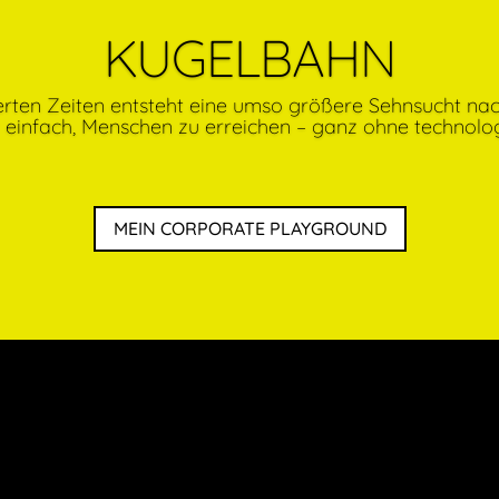
KUGELBAHN
sierten Zeiten entsteht eine umso größere Sehnsucht n
einfach, Menschen zu erreichen – ganz ohne technolog
MEIN CORPORATE PLAYGROUND